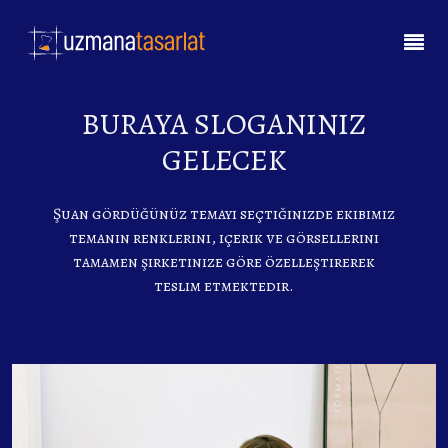
BURAYA SLOGANINIZ
GELECEK
Şuan gördüğünüz temayı seçtiğinizde ekibimiz
temanın renklerini, içerik ve görsellerini
tamamen şirketinize göre özelleştirerek
teslim etmektedir.