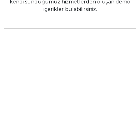
kendi sunduğumuz hizmetlerden oluşan demo
içerikler bulabilirsiniz.
WEB TASARIM
Türkiye'nin en hızlı çalışan ve konsept
tasarım içeren web sitelerini biz üretiyoruz.
KURUMSAL KİMLİK
Logo'nuzdan başlayarak şirketinizin tüm
kurumsal kimlik tasarımını özenle
hazırlıyoruz.