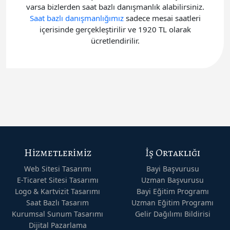
varsa bizlerden saat bazlı danışmanlık alabilirsiniz.
Saat bazlı danışmanlığımız
sadece mesai saatleri
içerisinde gerçekleştirilir ve 1920 TL olarak
ücretlendirilir.
Hizmetlerimiz
İş Ortaklığı
Web Sitesi Tasarımı
Bayi Başvurusu
E-Ticaret Sitesi Tasarımı
Uzman Başvurusu
Logo & Kartvizit Tasarımı
Bayi Eğitim Programı
Saat Bazlı Tasarım
Uzman Eğitim Programı
Kurumsal Sunum Tasarımı
Gelir Dağılımı Bildirisi
Dijital Pazarlama