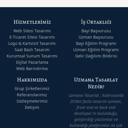
Hizmetlerimiz
İş Ortaklığı
Web Sitesi Tasarımı
Bayi Başvurusu
E-Ticaret Sitesi Tasarımı
Uzman Başvurusu
Logo & Kartvizit Tasarımı
Bayi Eğitim Programı
Saat Bazlı Tasarım
Uzman Eğitim Programı
Kurumsal Sunum Tasarımı
Gelir Dağılımı Bildirisi
Dijital Pazarlama
Web Barındırma
Hakkımızda
Uzmana Tasarlat
Nedir?
Grup Şirketlerimiz
Referanslarımız
Uzmana Tasarlat ; kadrosunda
Sözleşmelerimiz
20'den fazla tasarım uzmanı,
İletişim
front end ve back end
developer'ın bulunduğu,
geliştirdiği yazılımlar ve
kullandığı platformlar ile çok