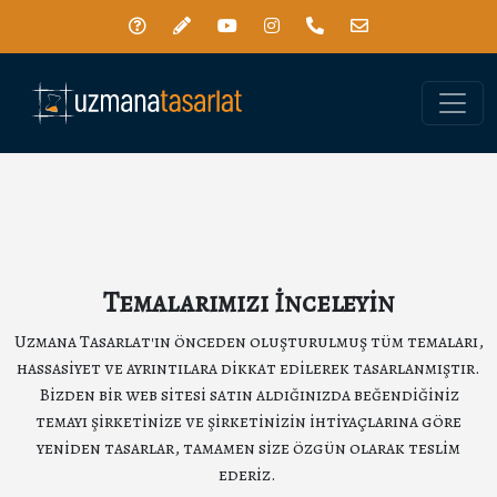
Toggle
Temalarımızı İnceleyin
Uzmana Tasarlat'ın önceden oluşturulmuş tüm temaları,
hassasiyet ve ayrıntılara dikkat edilerek tasarlanmıştır.
Bizden bir web sitesi satın aldığınızda beğendiğiniz
temayı şirketinize ve şirketinizin ihtiyaçlarına göre
yeniden tasarlar, tamamen size özgün olarak teslim
ederiz.