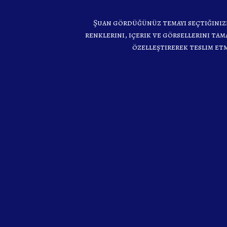
Şuan gördüğünüz temayı seçtiğiniz
renklerini, içerik ve görsellerini ta
özelleştirerek teslim et