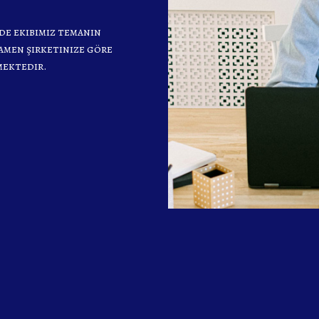
de ekibimiz temanın
mamen şirketinize göre
mektedir.