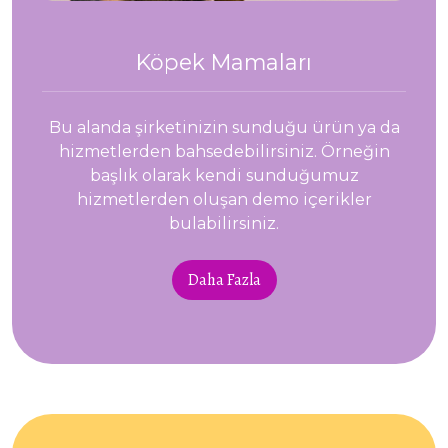
Köpek Mamaları
Bu alanda şirketinizin sunduğu ürün ya da
hizmetlerden bahsedebilirsiniz. Örneğin
başlık olarak kendi sunduğumuz
hizmetlerden oluşan demo içerikler
bulabilirsiniz.
Daha Fazla