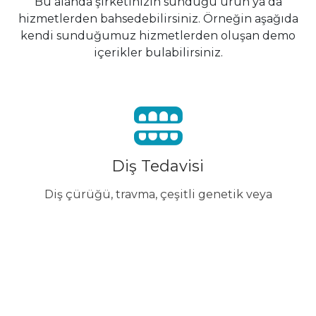
Bu alanda şirketinizin sunduğu ürün ya da
hizmetlerden bahsedebilirsiniz. Örneğin aşağıda
kendi sunduğumuz hizmetlerden oluşan demo
içerikler bulabilirsiniz.
Diş Tedavisi
Diş çürüğü, travma, çeşitli genetik veya
immünolojik hastalıklar sonucu ortaya
çıkan rahatsızlıklar doğrultusunda, dolgu
işleminden kanal tedavisine...