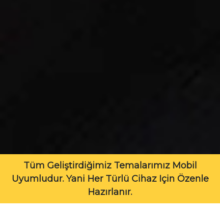
Tüm Geliştirdiğimiz Temalarımız Mobil
Uyumludur. Yani Her Türlü Cihaz Için Özenle
Hazırlanır.