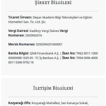
Şirket Bilgileri
Ticaret Ünvanı:
Depar Akademi Bilgi Teknolojileri ve Eğitim
Hizmetleri San. Tic. Ltd. Şti.
Vergi Dairesi:
Kadıköy Vergi Dairesi
Vergi
Numarası:
2920942016
Mersis Numarası:
0292094201600001
Banka Bilgisi:
QNB Finansbank A.Ş. |
İban No:
TR62 0011 1000
00000088 1635 65 - TC İş Bankası A.Ş. |
İban No:
TR94 0006 4000
0011 0340 9792 16
İletişim Bilgileri
Kozyatağı Ofis:
Kozyatağı Mahallesi, Sarı Kanarya Sokak,