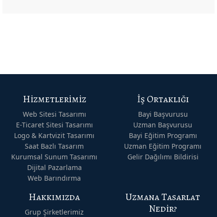
Hizmetlerimiz
İş Ortaklığı
Web Sitesi Tasarımı
Bayi Başvurusu
E-Ticaret Sitesi Tasarımı
Uzman Başvurusu
Logo & Kartvizit Tasarımı
Bayi Eğitim Programı
Saat Bazlı Tasarım
Uzman Eğitim Programı
Kurumsal Sunum Tasarımı
Gelir Dağılımı Bildirisi
Dijital Pazarlama
Web Barındırma
Hakkımızda
Uzmana Tasarlat
Nedir?
Grup Şirketlerimiz