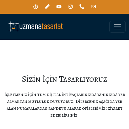
Toggle
Sizin İçin Tasarlıyoruz
İşletmeniz için tüm dijital ihtiyaçlarınızda yanınızda yer
almaktan mutluluk duyuyoruz. Dilerseniz aşağıda yer
alan numaralardan randevu alarak ofislerimizi ziyaret
edebilirsiniz.