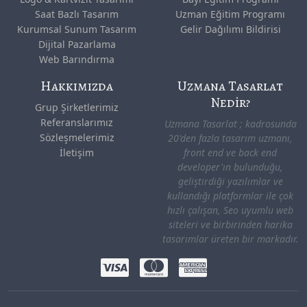
Saat Bazlı Tasarım
Uzman Eğitim Programı
Kurumsal Sunum Tasarım
Gelir Dağılımı Bildirisi
Dijital Pazarlama
Web Barındırma
Hakkımızda
Uzmana Tasarlat
Nedir?
Grup Şirketlerimiz
Referanslarımız
Uzmana Tasarlat ; kadrosunda
Sözleşmelerimiz
20'den fazla tasarım uzmanı,
İletişim
front end ve back end
developer'ın bulunduğu,
geliştirdiği yazılımlar ve
kullandığı platformlar ile çok
hızlı çalışan, Seo uyumlu web
siteleri ve birbirinden harika
tasarımlar üreten bir markadır.