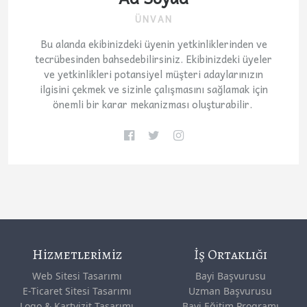
ÜNVAN
Bu alanda ekibinizdeki üyenin yetkinliklerinden ve
tecrübesinden bahsedebilirsiniz. Ekibinizdeki üyeler
ve yetkinlikleri potansiyel müşteri adaylarınızın
ilgisini çekmek ve sizinle çalışmasını sağlamak için
önemli bir karar mekanizması oluşturabilir.
Hizmetlerimiz
İş Ortaklığı
Web Sitesi Tasarımı
Bayi Başvurusu
E-Ticaret Sitesi Tasarımı
Uzman Başvurusu
Logo & Kartvizit Tasarımı
Bayi Eğitim Programı