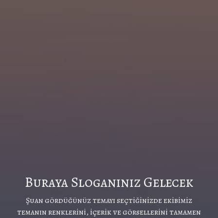
Buraya Sloganınız Gelecek
Şuan gördüğünüz temayı seçtiğinizde ekibimiz
temanın renklerini, içerik ve görsellerini tamamen